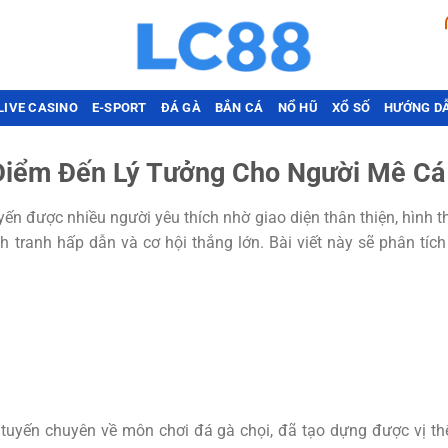
LIVE CASINO
E-SPORT
ĐÁ GÀ
BẮN CÁ
NỔ HŨ
XỔ SỐ
HƯỚNG D
Điểm Đến Lý Tưởng Cho Người Mê Cá
yến được nhiều người yêu thích nhờ giao diện thân thiện, hình th
 tranh hấp dẫn và cơ hội thắng lớn. Bài viết này sẽ phân tích
tuyến chuyên về môn chơi đá gà chọi, đã tạo dựng được vị thế 