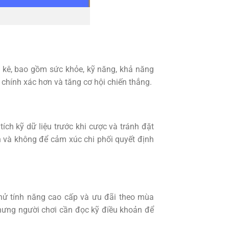
n kê, bao gồm sức khỏe, kỹ năng, khả năng
n chính xác hơn và tăng cơ hội chiến thắng.
tích kỹ dữ liệu trước khi cược và tránh đặt
nh và không để cảm xúc chi phối quyết định
ử tính năng cao cấp và ưu đãi theo mùa
 nhưng người chơi cần đọc kỹ điều khoản để