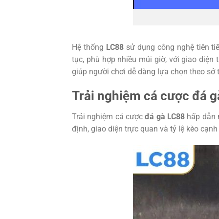
Hệ thống
LC88
sử dụng công nghệ tiên tiế
tục, phù hợp nhiều múi giờ, với giao diện
giúp người chơi dễ dàng lựa chọn theo sở t
Trải nghiệm cá cược đá 
Trải nghiệm cá cược
đá gà LC88
hấp dẫn 
định, giao diện trực quan và tỷ lệ kèo cạnh