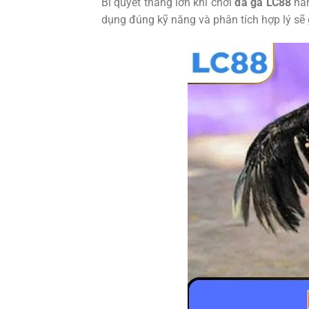
Bí quyết thắng lớn khi chơi
đá gà LC88
nằm
dụng đúng kỹ năng và phân tích hợp lý sẽ g