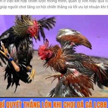
 ở việc kết hợp chiến lược thông minh, quản lý vốn hiệu quả v
iúp người chơi tăng cơ hội chiến thắng và tối ưu lợi nhuận khi