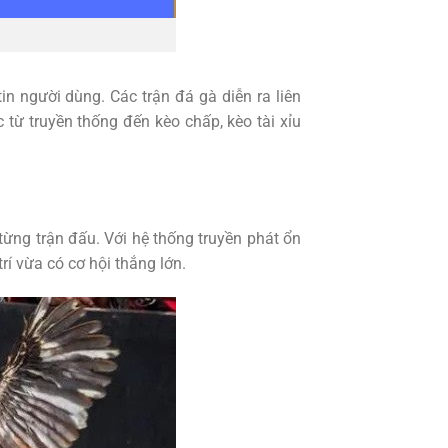
n người dùng. Các trận đá gà diễn ra liên
 từ truyền thống đến kèo chấp, kèo tài xỉu
ừng trận đấu. Với hệ thống truyền phát ổn
rí vừa có cơ hội thắng lớn.