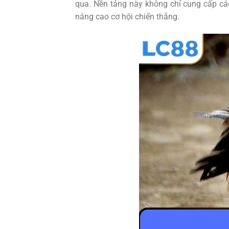
qua. Nền tảng này không chỉ cung cấp các
nâng cao cơ hội chiến thắng.