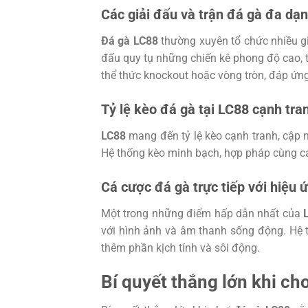
Các giải đấu và trận đá gà đa dạn
Đá gà LC88
thường xuyên tổ chức nhiều giả
đấu quy tụ những chiến kê phong độ cao, t
thể thức knockout hoặc vòng tròn, đáp ứng
Tỷ lệ kèo đá gà tại LC88 cạnh tra
LC88
mang đến tỷ lệ kèo cạnh tranh, cập n
Hệ thống kèo minh bạch, hợp pháp cùng các
Cá cược đá gà trực tiếp với hiệu
Một trong những điểm hấp dẫn nhất của
với hình ảnh và âm thanh sống động. Hệ 
thêm phần kịch tính và sôi động.
Bí quyết thắng lớn khi ch