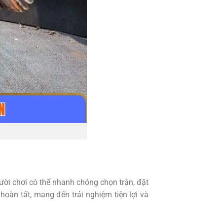
gười chơi có thể nhanh chóng chọn trận, đặt
 hoàn tất, mang đến trải nghiệm tiện lợi và