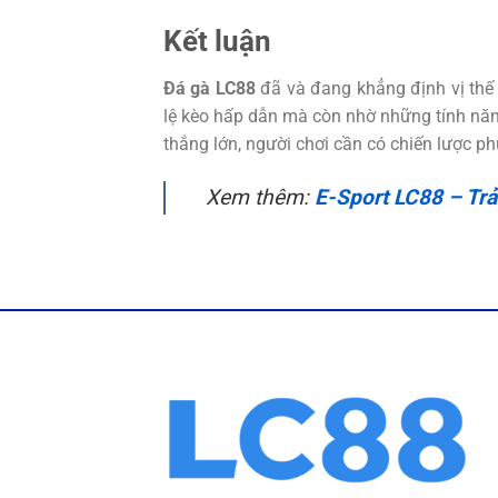
Kết luận
Đá gà LC88
đã và đang khẳng định vị thế c
lệ kèo hấp dẫn mà còn nhờ những tính năng h
thắng lớn, người chơi cần có chiến lược ph
Xem thêm
:
E-Sport LC88 – Tr